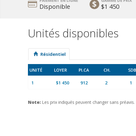
PAIEMENT EN LIGNE
GAMME DE PRIX
Disponible
$1 450
Unités disponibles
Résidentiel
UNITÉ
LOYER
PI.CA
CH.
SD
1
$1 450
912
2
1
Note:
Les prix indiqués peuvent changer sans préavis.